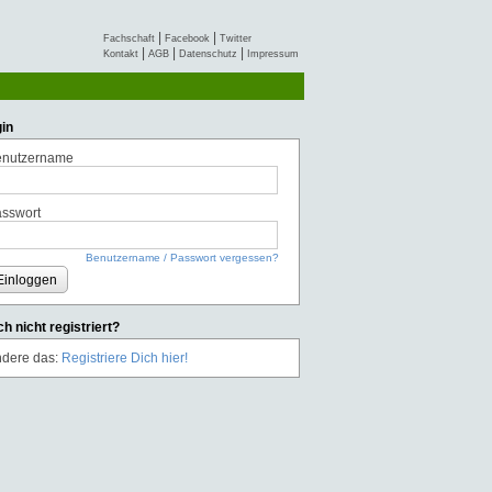
|
|
Fachschaft
Facebook
Twitter
|
|
|
Kontakt
AGB
Datenschutz
Impressum
in
enutzername
sswort
Benutzername / Passwort vergessen?
Einloggen
h nicht registriert?
dere das:
Registriere Dich hier!